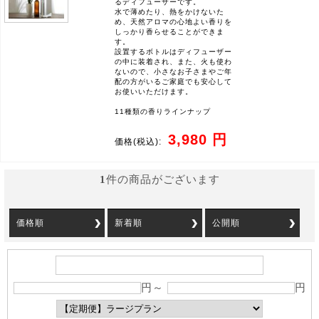
るディフューザーです。
水で薄めたり、熱をかけないた
め、天然アロマの心地よい香りを
しっかり香らせることができま
す。
設置するボトルはディフューザー
の中に装着され、また、火も使わ
ないので、小さなお子さまやご年
配の方がいるご家庭でも安心して
お使いいただけます。
11種類の香りラインナップ
3,980 円
価格
(税込):
1
件の商品がございます
価格順
新着順
公開順
円～
円