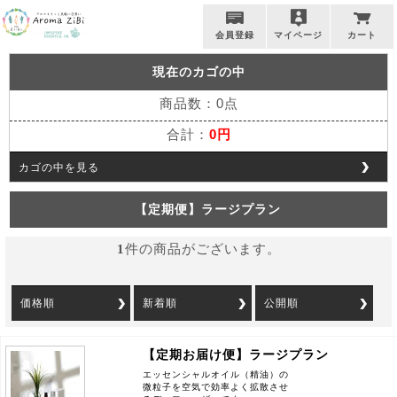
会員登録
マイページ
カート
現在のカゴの中
商品数：0点
合計：
0円
カゴの中を見る
【定期便】ラージプラン
1
件の商品がございます。
価格順
新着順
公開順
【定期お届け便】ラージプラン
エッセンシャルオイル（精油）の
微粒子を空気で効率よく拡散させ