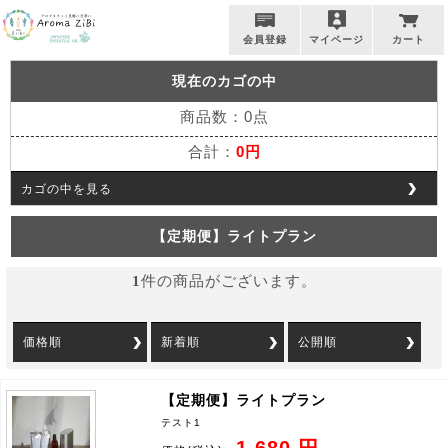
会員登録
マイページ
カート
現在のカゴの中
商品数：0点
合計：
0円
カゴの中を見る
【定期便】ライトプラン
1
件の商品がございます。
価格順
新着順
公開順
【定期便】ライトプラン
テスト1